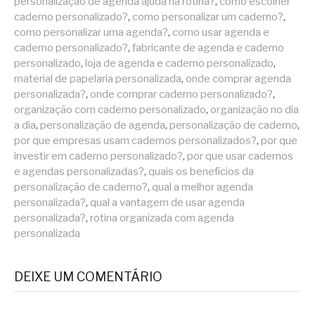
personalização de agenda ajuda na rotina?
,
como escolher
caderno personalizado?
,
como personalizar um caderno?
,
como personalizar uma agenda?
,
como usar agenda e
caderno personalizado?
,
fabricante de agenda e caderno
personalizado
,
loja de agenda e caderno personalizado
,
material de papelaria personalizada
,
onde comprar agenda
personalizada?
,
onde comprar caderno personalizado?
,
organização com caderno personalizado
,
organização no dia
a dia
,
personalização de agenda
,
personalização de caderno
,
por que empresas usam cadernos personalizados?
,
por que
investir em caderno personalizado?
,
por que usar cadernos
e agendas personalizadas?
,
quais os benefícios da
personalização de caderno?
,
qual a melhor agenda
personalizada?
,
qual a vantagem de usar agenda
personalizada?
,
rotina organizada com agenda
personalizada
DEIXE UM COMENTÁRIO