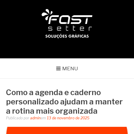
Pular
para
o
conteúdo
BLOG | FAST SETTER
Líder no mercado gráfico
MENU
Como a agenda e caderno
personalizado ajudam a manter
a rotina mais organizada
Publicado por
admin
em
13 de novembro de 2025