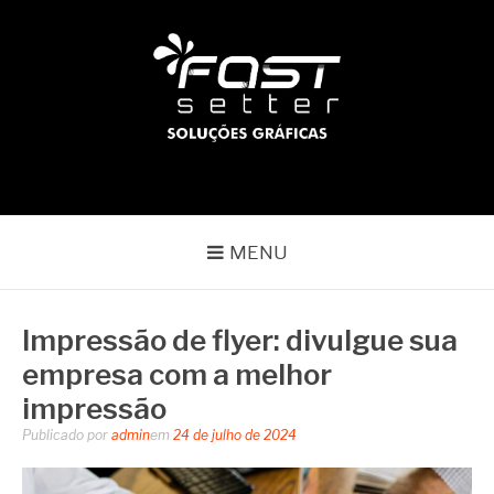
Pular
para
o
conteúdo
BLOG | FAST SETTER
Líder no mercado gráfico
MENU
Impressão de flyer: divulgue sua
empresa com a melhor
impressão
Publicado por
admin
em
24 de julho de 2024