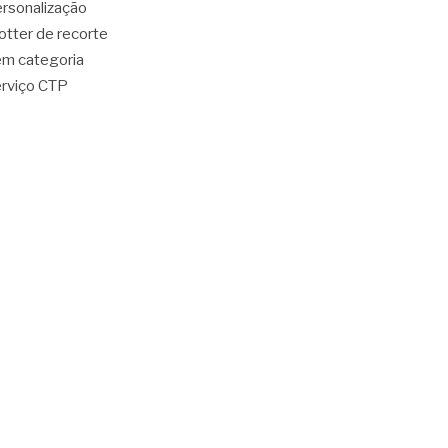
rsonalização
otter de recorte
m categoria
rviço CTP