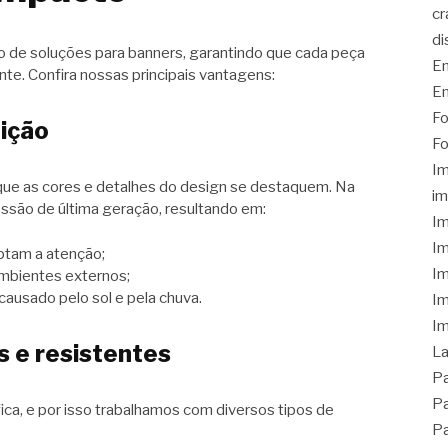
cr
di
o de soluções para banners, garantindo que cada peça
Em
ente. Confira nossas principais vantagens:
Em
Fo
nição
Fo
I
 que as cores e detalhes do design se destaquem. Na
im
essão de última geração, resultando em:
Im
Im
ptam a atenção;
Im
mbientes externos;
ausado pelo sol e pela chuva.
Im
Im
os e resistentes
L
Pa
Pa
ca, e por isso trabalhamos com diversos tipos de
Pa