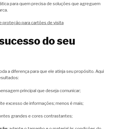
rática para quem precisa de soluções que agreguem
arca.
e proteção para cartões de visita
 sucesso do seu
da a diferença para que ele atinja seu propósito. Aqui
esultados:
mensagem principal que deseja comunicar;
vite excesso de informações; menos é mais;
fontes grandes e cores contrastantes;
ição
: adapte o tamanho e o material às condições do