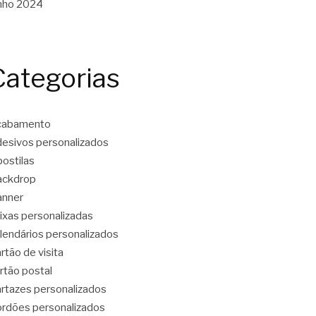
nho 2024
Categorias
cabamento
esivos personalizados
ostilas
ackdrop
anner
ixas personalizadas
lendários personalizados
rtão de visita
rtão postal
rtazes personalizados
rdões personalizados