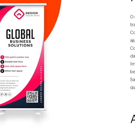
O 
tr
Co
aj
Co
da
Im
be
Sa
qu