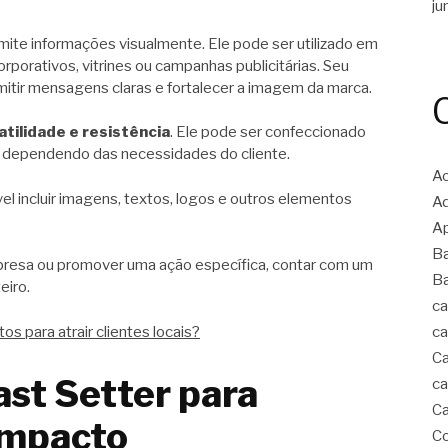
ju
mite informações visualmente. Ele pode ser utilizado em
rporativos, vitrines ou campanhas publicitárias. Seu
smitir mensagens claras e fortalecer a imagem da marca.
atilidade e resistência
. Ele pode ser confeccionado
o, dependendo das necessidades do cliente.
A
el incluir imagens, textos, logos e outros elementos
Ad
Ap
B
mpresa ou promover uma ação específica, contar com um
B
eiro.
ca
os para atrair clientes locais?
ca
Ca
ast Setter para
ca
Ca
impacto
Co