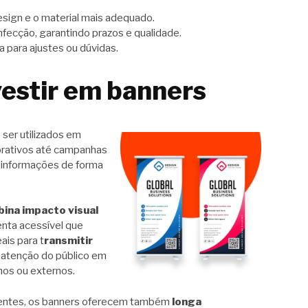
esign e o material mais adequado.
ecção, garantindo prazos e qualidade.
 para ajustes ou dúvidas.
vestir em banners
ser utilizados em
orativos até campanhas
r informações de forma
ina impacto visual
enta acessível que
ais para t
ransmitir
a atenção do público em
nos ou externos.
tentes, os banners oferecem também
longa