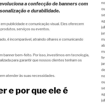
n
evoluciona a confecção de banners com
ou
rsonalização e durabilidade.
s
a
 em publicidade e comunicação visual. Eles oferecem
ju
 produtos, serviços ou eventos.
ju
ado, é incomparável, atraindo olhares e comunicando
m
ab
m
m banner bem-feito. Por isso, investimos em tecnologia,
fe
alizada para garantir que nossos clientes tenham os
ja
d
em atender às suas necessidades.
n
ou
r e por que ele é
s
a
ju