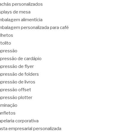
achás personalizados
splays de mesa
balagem alimentícia
balagem personalizada para café
lhetos
tolito
mpressão
pressão de cardápio
pressão de flyer
pressão de folders
pressão de livros
pressão offset
pressão plotter
aminação
nfletos
pelaria corporativa
sta empresarial personalizada