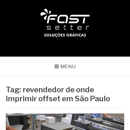
Pular
para
o
conteúdo
BLOG | FAST SETTER
Líder no mercado gráfico
MENU
Tag:
revendedor de onde
imprimir offset em São Paulo