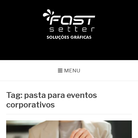
Pular
para
o
conteúdo
BLOG | FAST SETTER
Líder no mercado gráfico
MENU
Tag:
pasta para eventos
corporativos