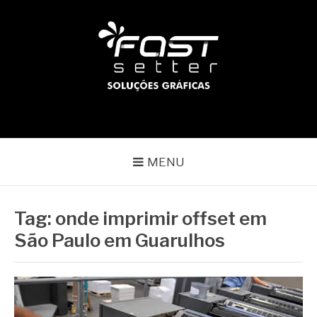
Pular
para
o
conteúdo
BLOG | FAST SETTER
Líder no mercado gráfico
MENU
Tag:
onde imprimir offset em
São Paulo em Guarulhos