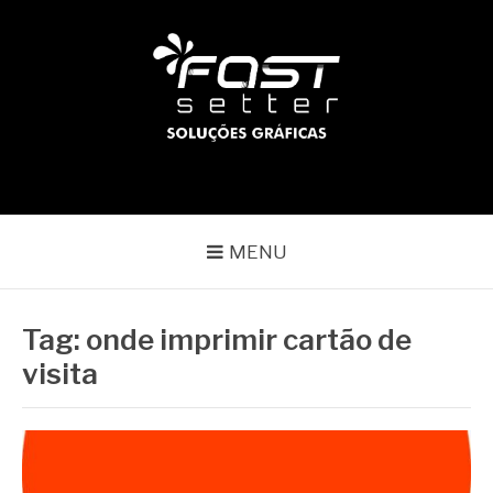
Pular
para
o
conteúdo
BLOG | FAST SETTER
Líder no mercado gráfico
MENU
Tag:
onde imprimir cartão de
visita