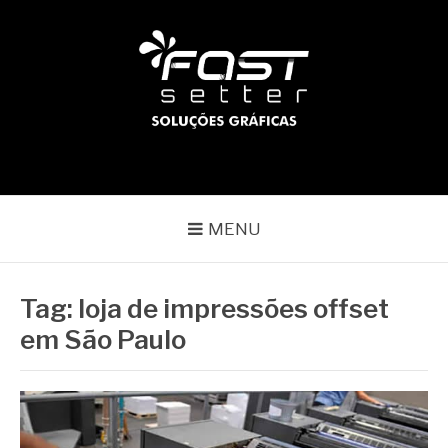
Pular
para
o
conteúdo
BLOG | FAST SETTER
Líder no mercado gráfico
MENU
Tag:
loja de impressões offset
em São Paulo