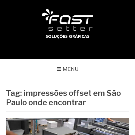
Pular
para
o
conteúdo
BLOG | FAST SETTER
Líder no mercado gráfico
MENU
Tag:
impressões offset em São
Paulo onde encontrar