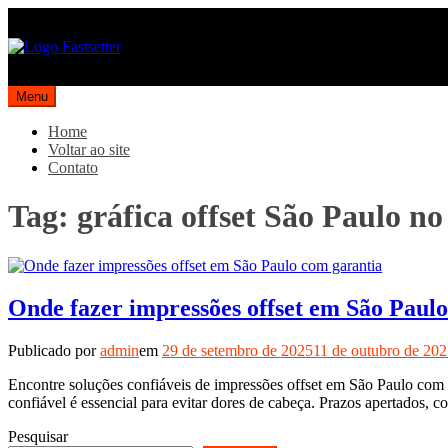
Pular
para
o
conteúdo
Blog | Fast Setter
Líder no mercado gráfico
Menu
Home
Voltar ao site
Contato
Tag:
gráfica offset São Paulo no
Onde fazer impressões offset em São Paul
Publicado por
admin
em
29 de setembro de 2025
11 de outubro de 20
Encontre soluções confiáveis de impressões offset em São Paulo com 
confiável é essencial para evitar dores de cabeça. Prazos apertados, 
Pesquisar