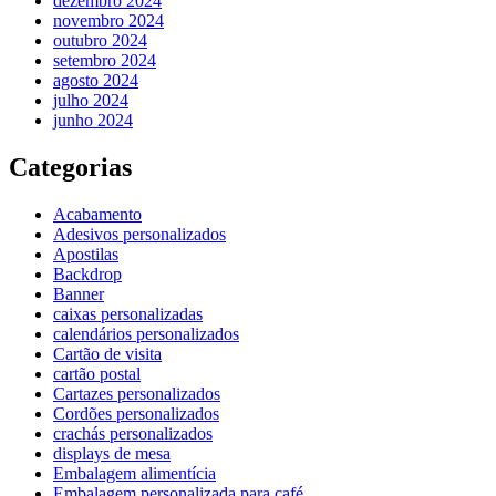
dezembro 2024
novembro 2024
outubro 2024
setembro 2024
agosto 2024
julho 2024
junho 2024
Categorias
Acabamento
Adesivos personalizados
Apostilas
Backdrop
Banner
caixas personalizadas
calendários personalizados
Cartão de visita
cartão postal
Cartazes personalizados
Cordões personalizados
crachás personalizados
displays de mesa
Embalagem alimentícia
Embalagem personalizada para café