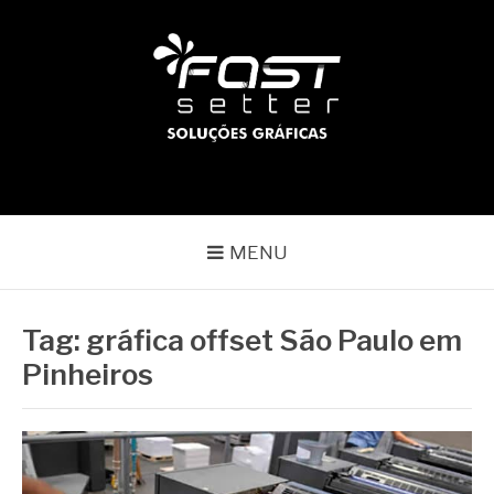
Pular
para
o
conteúdo
BLOG | FAST SETTER
Líder no mercado gráfico
MENU
Tag:
gráfica offset São Paulo em
Pinheiros