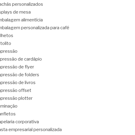
achás personalizados
splays de mesa
balagem alimentícia
balagem personalizada para café
lhetos
tolito
mpressão
pressão de cardápio
pressão de flyer
pressão de folders
pressão de livros
pressão offset
pressão plotter
aminação
nfletos
pelaria corporativa
sta empresarial personalizada