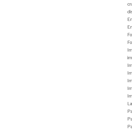
cr
di
Em
Em
Fo
Fo
I
im
Im
Im
Im
Im
Im
L
Pa
Pa
Pa