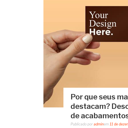
Por que seus mat
destacam? Desc
de acabamentos
Publicado por
admin
em
11 de deze