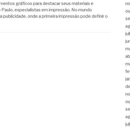
mentos gráficos para destacar seus materiais e
n
o Paulo, especialistas em impressão. No mundo
ou
 publicidade, onde a primeira impressão pode definir o
s
a
ju
ju
m
ab
m
fe
ja
d
n
ou
s
a
ju