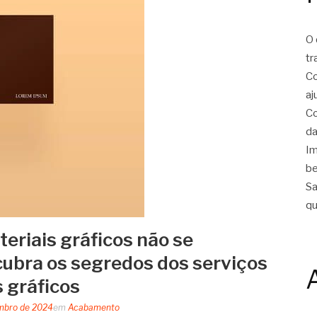
O 
tr
Co
aj
Co
da
Im
be
Sa
qu
eriais gráficos não se
ubra os segredos dos serviços
 gráficos
mbro de 2024
em
Acabamento