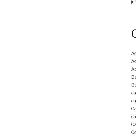
ju
A
Ad
Ap
B
B
ca
ca
Ca
ca
Ca
Co