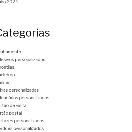
nho 2024
Categorias
cabamento
esivos personalizados
ostilas
ackdrop
anner
ixas personalizadas
lendários personalizados
rtão de visita
rtão postal
rtazes personalizados
rdões personalizados