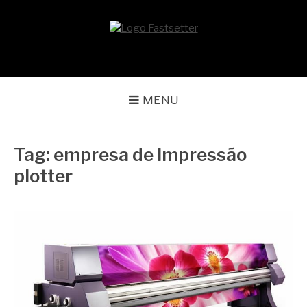
Pular
para
o
BLOG | FAST SETTER
Líder no mercado gráfico
conteúdo
MENU
Tag:
empresa de Impressão
plotter