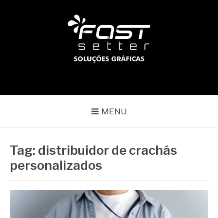
Pular
para
o
conteúdo
BLOG | FAST SETTER
Líder no mercado gráfico
MENU
Tag:
distribuidor de crachás
personalizados