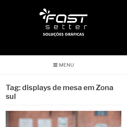
Pular
para
o
conteúdo
BLOG | FAST SETTER
Líder no mercado gráfico
MENU
Tag:
displays de mesa em Zona
sul