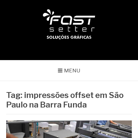
Pular
para
o
conteúdo
BLOG | FAST SETTER
Líder no mercado gráfico
MENU
Tag:
impressões offset em São
Paulo na Barra Funda