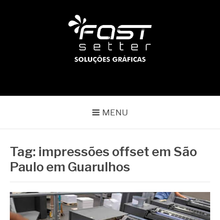
Pular
para
o
conteúdo
BLOG | FAST SETTER
Líder no mercado gráfico
MENU
Tag:
impressões offset em São
Paulo em Guarulhos